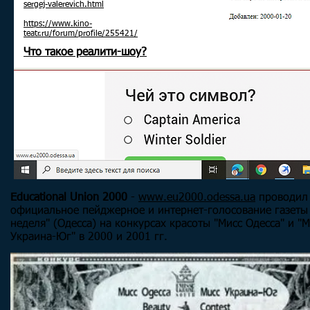
sergej-valerevich.html
https://www.kino-
teatr.ru/forum/profile/255421/
Что такое реалити-шоу?
Educational Union 2000
-
www.eu2000.odessa.ua
проводил
официальное пейджерное и интернет-голосование газеты 
неделя" (Одесса) на конкурсах красоты "Мисс Одесса" и "М
Украина-Юг" в 2000 и 2001 гг.