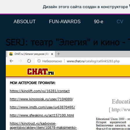
Дизайн этого сайта создан в конструкторе
ABSOLUT
FUN-AWARDS
90-e
CV
SERJ: театр "Элегия" и кино -
МОИ АКТЕРСКИЕ ПРОФИЛИ:
https://kinolift.com/ru/16281/contact
http://www.kinopoisk.ru/user/7104089
/
http://www.imdb.com/user/ur63870495/
http://www.sferakino.ru/act157100.html
https://kinotrud.ru/kadrovoe-
agentstvo/aktery/item/10878-maksimenko-